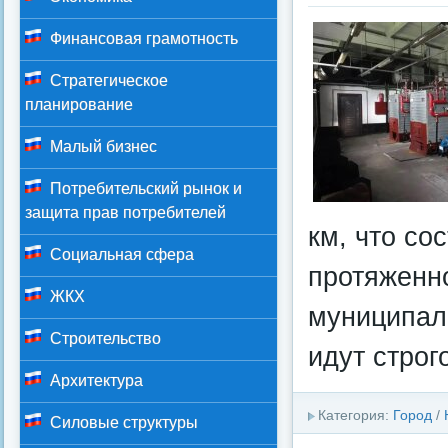
Финансовая грамотность
Стратегическое
планирование
Малый бизнес
Потребительский рынок и
защита прав потребителей
км, что со
Социальная сфера
протяженн
ЖКХ
муниципал
Строительство
идут строг
Архитектура
Категория:
Город
/
Силовые структуры