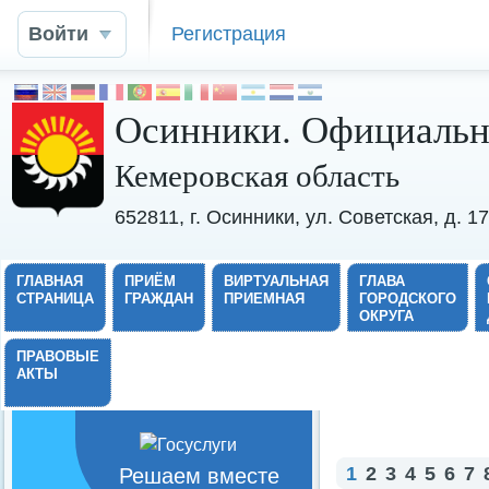
Войти
Регистрация
Осинники. Официальн
Кемеровская область
652811, г. Осинники, ул. Советская, д. 
ГЛАВНАЯ
ПРИЁМ
ВИРТУАЛЬНАЯ
ГЛАВА
СТРАНИЦА
ГРАЖДАН
ПРИЕМНАЯ
ГОРОДСКОГО
ОКРУГА
ПРАВОВЫЕ
АКТЫ
1
2
3
4
5
6
7
Решаем вместе