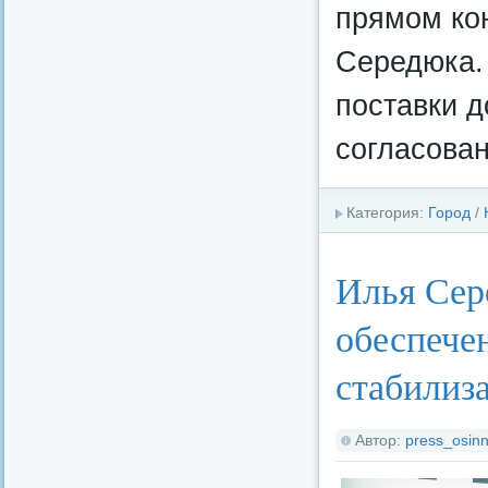
прямом ко
Середюка. 
поставки 
согласова
Категория:
Город
/
Илья Сер
обеспече
стабилиз
Автор:
press_osinn