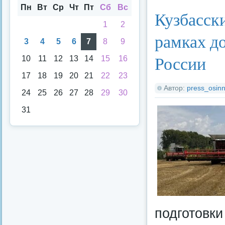
аря
Пн
Вт
Ср
Чт
Пт
Сб
Вс
Кузбасск
1
2
рамках д
3
4
5
6
7
8
9
России
10
11
12
13
14
15
16
17
18
19
20
21
22
23
Автор:
press_osinn
24
25
26
27
28
29
30
31
подготовки