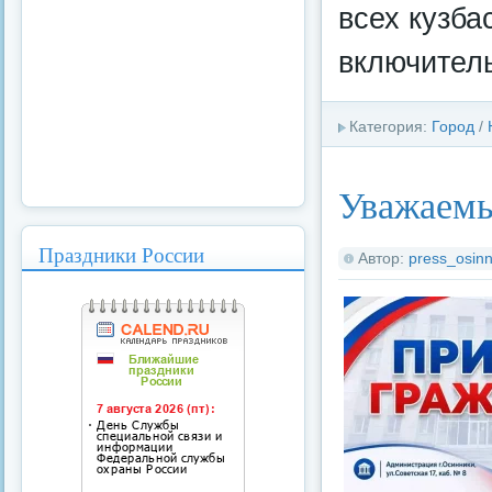
всех кузба
включител
Категория:
Город
/
Уважаемы
Праздники России
Автор:
press_osinn