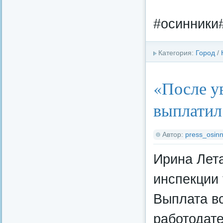
#осинники
Категория:
Город
/
«После у
выплатил 
Автор:
press_osinn
Ирина Лета
инспекции 
Выплата в
работодате