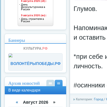
Глумов.
Напоминаю,
и оставить
Баннеры
*при себе 
ВОЛОНТЁРЫПОБЕДЫ.РФ
личность.
Архив новостей
#осинники 
В
В
В виде календаря
вид
вид
е
е
Категория:
Город
/
спи
кал
«
Август 2026 »
ска
енд