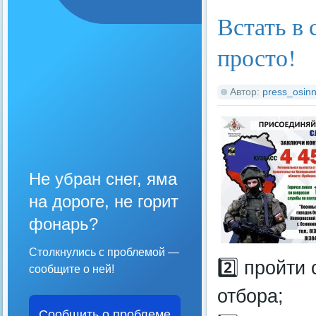
Встать в
просто!
Автор:
press_osinn
Не убран снег, яма
на дороге, не горит
фонарь?
Столкнулись с проблемой —
2️⃣ пройти
сообщите о ней!
отбора;
Сообщить о проблеме