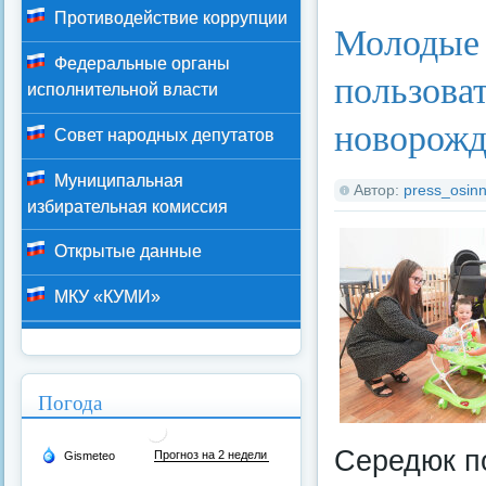
Противодействие коррупции
Молодые 
Федеральные органы
пользова
исполнительной власти
новорож
Совет народных депутатов
Муниципальная
Автор:
press_osinn
избирательная комиссия
Открытые данные
МКУ «КУМИ»
Погода
Середюк по