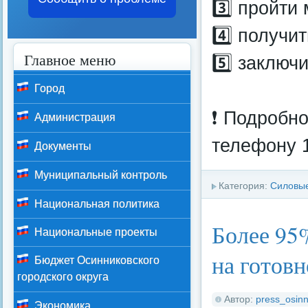
3️⃣ пройти
4️⃣ получи
Главное меню
5️⃣ заключ
Город
❗️ Подробн
Администрация
телефону 1
Документы
Муниципальный контроль
Категория:
Силовые
Национальная политика
Более 95
Национальные проекты
на готовн
Бюджет Осинниковского
городского округа
Автор:
press_osinn
Экономика