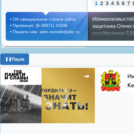
1
2
3
4
5
6
7
#Кемеровомыстоб
•
Об официальном статусе сайта
•
Приёмная: (8-38471) 43346
защитника Отечес
•
Пишите нам: adm-osinniki@ako.ru
стол
Месячник БД
ЖКХ
Положение
П
граждан
Противоп
город
день города
Пауза
❚❚
год
опрос
полигон
школьники
энерге
Показать все теги