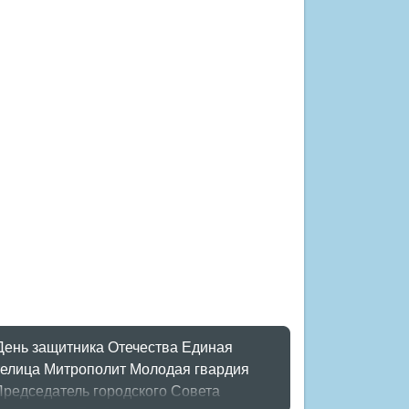
День защитника Отечества
Единая
елица
Митрополит
Молодая гвардия
Председатель городского Совета