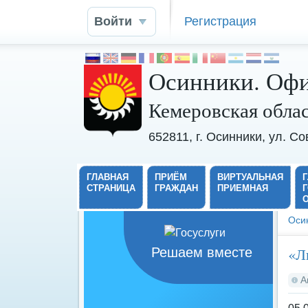
Войти
Регистрация
Осинники. Офи
Кемеровская обла
652811, г. Осинники, ул. С
ГЛАВНАЯ
ПРИЁМ
ВИРТУАЛЬНАЯ
СТРАНИЦА
ГРАЖДАН
ПРИЕМНАЯ
Оси
«Л
Решаем вместе
А