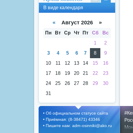
В
В
В виде календаря
вид
вид
е
е
спи
кал
«
Август 2026 »
ска
енд
аря
Пн
Вт
Ср
Чт
Пт
Сб
Вс
1
2
3
4
5
6
7
8
9
10
11
12
13
14
15
16
17
18
19
20
21
22
23
24
25
26
27
28
29
30
31
#Ке
•
Об официальном статусе сайта
•
Приёмная: (8-38471) 43346
Рос
•
Пишите нам: adm-osinniki@ako.ru
Мон