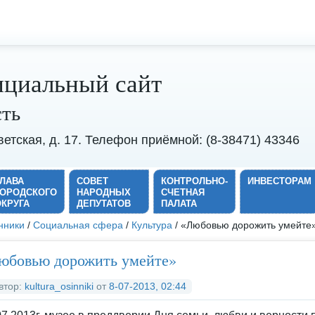
циальный сайт
сть
оветская, д. 17. Телефон приёмной: (8-38471) 43346
ГЛАВА
СОВЕТ
КОНТРОЛЬНО-
ИНВЕСТОРАМ
ГОРОДСКОГО
НАРОДНЫХ
СЧЕТНАЯ
ОКРУГА
ДЕПУТАТОВ
ПАЛАТА
нники
/
Социальная сфера
/
Культура
/ «Любовью дорожить умейте
юбовью дорожить умейте»
втор:
kultura_osinniki
от
8-07-2013, 02:44