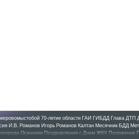
меровомыстобой
70-летие области
ГАИ
ГИБДД
Глава
ДТП
сия
И.В. Романов
Игорь Романов
Калтан
Месячник БДД
Мет
огорода
Осинники
Поздравления с Днем ЖКХ
Положение