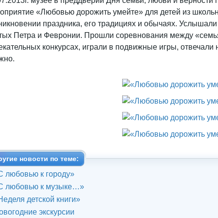
07.2013г. музее в преддверии Дня семьи, любви и верност
оприятие «Любовью дорожить умейте» для детей из школьн
никновении праздника, его традициях и обычаях. Услышали 
тых Петра и Февронии. Прошли соревнования между «семья
екательных конкурсах, играли в подвижные игры, отвечали 
жно.
ругие новости по теме:
С любовью к городу»
С любовью к музыке…»
Неделя детской книги»
овогодние экскурсии