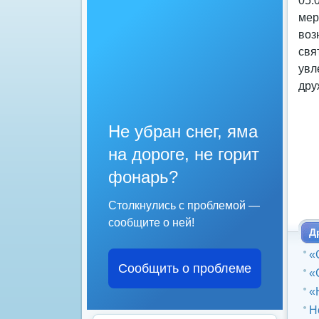
05.
мер
воз
свя
увл
дру
Не убран снег, яма
на дороге, не горит
фонарь?
Столкнулись с проблемой —
сообщите о ней!
Д
«
Сообщить о проблеме
«
«
Н