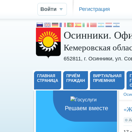
Войти
Регистрация
Осинники. Офи
Кемеровская обла
652811, г. Осинники, ул. С
ГЛАВНАЯ
ПРИЁМ
ВИРТУАЛЬНАЯ
СТРАНИЦА
ГРАЖДАН
ПРИЕМНАЯ
Оси
«Ж
Решаем вместе
А