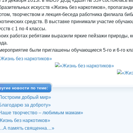
и 19 декабря 2013г. в МБОУ ДОД «ДШИ № 33» состоялась в
бразительных искусств «Жизнь без наркотиков», пропаганд
ртом, творчеством и лекция-беседа работника филиала биб
котических средств. В выставке принимали участие обуча
усств с 1 по 4 классы.
воих работах ребятами выразили яркие пейзажи природы, 
ода.
мероприятие были приглашены обучающиеся 5-го и 6-го кл
ругие новости по теме:
Построим добрый мир»
Благодарю за доброту»
Наше творчество – любимым мамам»
Жизнь без наркотиков»
…А память священна…»