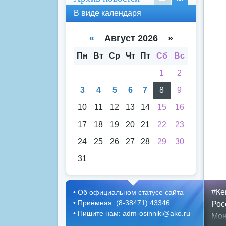
В
В
В виде календаря
вид
вид
е
е
спи
кал
«
Август 2026 »
ска
енд
аря
Пн
Вт
Ср
Чт
Пт
Сб
Вс
1
2
3
4
5
6
7
8
9
10
11
12
13
14
15
16
17
18
19
20
21
22
23
24
25
26
27
28
29
30
31
#Ке
•
Об официальном статусе сайта
•
Приёмная: (8-38471) 43346
Рос
•
Пишите нам: adm-osinniki@ako.ru
Мон