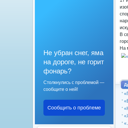
17 
изо
спо
нар
иск
В с
гор
На 
Не убран снег, яма
на дороге, не горит
фонарь?
Столкнулись с проблемой —
Д
сообщите о ней!
«
«
Сообщить о проблеме
«
«
«