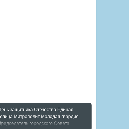
День защитника Отечества
Единая
елица
Митрополит
Молодая гвардия
Председатель городского Совета