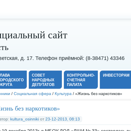
циальный сайт
сть
оветская, д. 17. Телефон приёмной: (8-38471) 43346
ГЛАВА
СОВЕТ
КОНТРОЛЬНО-
ИНВЕСТОРАМ
ГОРОДСКОГО
НАРОДНЫХ
СЧЕТНАЯ
ОКРУГА
ДЕПУТАТОВ
ПАЛАТА
нники
/
Социальная сфера
/
Культура
/ «Жизнь без наркотиков»
изнь без наркотиков»
втор:
kultura_osinniki
от
23-12-2013, 08:13