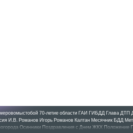
меровомыстобой
70-летие области
ГАИ
ГИБДД
Глава
ДТП
сия
И.В. Романов
Игорь Романов
Калтан
Месячник БДД
Мет
огорода
Осинники
Поздравления с Днем ЖКХ
Положение