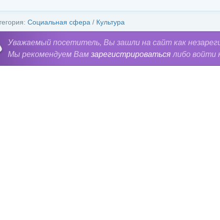
тегория:
Социальная сфера
/
Культура
Уважаемый посетитель, Вы зашли на сайт как незарег
Мы рекомендуем Вам
зарегистрироваться
либо войти 