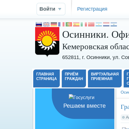
Войти
Регистрация
Осинники. Офи
Кемеровская обла
652811, г. Осинники, ул. С
ГЛАВНАЯ
ПРИЁМ
ВИРТУАЛЬНАЯ
СТРАНИЦА
ГРАЖДАН
ПРИЕМНАЯ
Оси
Гр
Решаем вместе
А