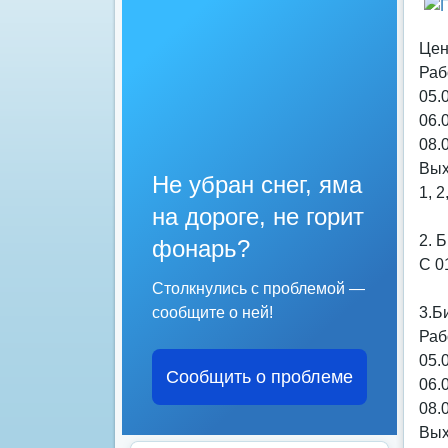
Цен
Раб
05.0
06.0
08.0
Вых
Не убран снег, яма
1, 2
на дороге, не горит
2. 
фонарь?
С 01
Столкнулись с проблемой —
сообщите о ней!
3.Б
Раб
05.0
Сообщить о проблеме
06.0
08.0
Вых