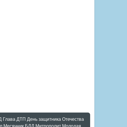
Д
Глава
ДТП
День защитника Отечества
л
Месячник БДД
Митрополит
Молодая