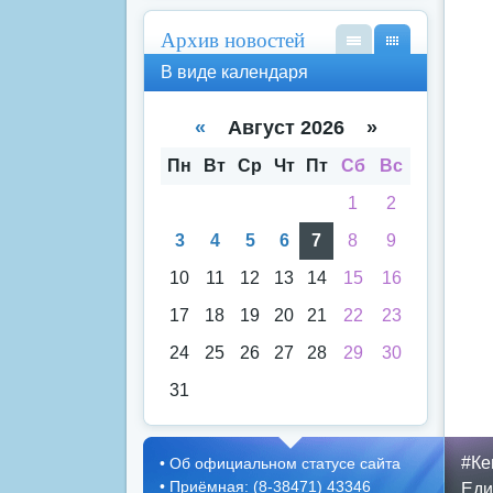
Архив новостей
В
В
В виде календаря
вид
вид
е
е
спи
кал
«
Август 2026 »
ска
енд
аря
Пн
Вт
Ср
Чт
Пт
Сб
Вс
1
2
3
4
5
6
7
8
9
10
11
12
13
14
15
16
17
18
19
20
21
22
23
24
25
26
27
28
29
30
31
#Ке
•
Об официальном статусе сайта
•
Приёмная: (8-38471) 43346
Еди