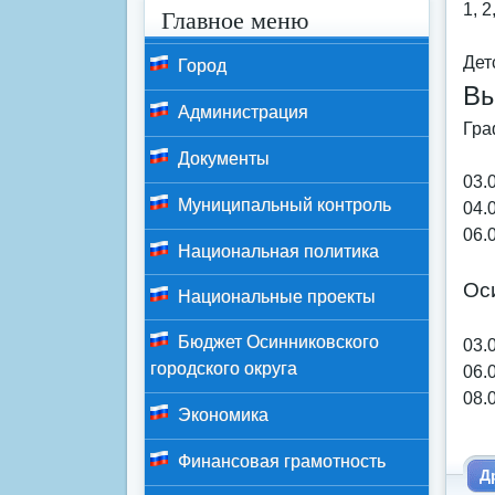
1, 2
Главное меню
Дет
Город
Вы
Администрация
Гра
Документы
03.0
Муниципальный контроль
04.0
06.0
Национальная политика
Ос
Национальные проекты
Бюджет Осинниковского
03.
городского округа
06.
08.
Экономика
Финансовая грамотность
Д