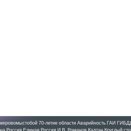
меровомыстобой
70-летие области
Аварийность
ГАИ
ГИБД
на Россия
Единая Россия
И.В. Романов
Калтан
Круглый сто