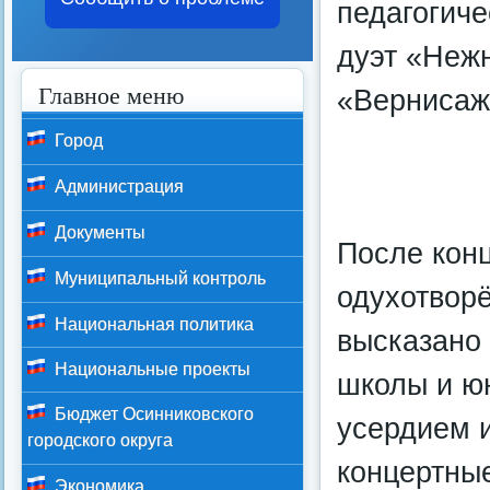
педагогиче
дуэт «Неж
Главное меню
«Вернисаж
Город
Администрация
Документы
После конц
Муниципальный контроль
одухотворё
Национальная политика
высказано 
Национальные проекты
школы и ю
Бюджет Осинниковского
усердием 
городского округа
концертные
Экономика