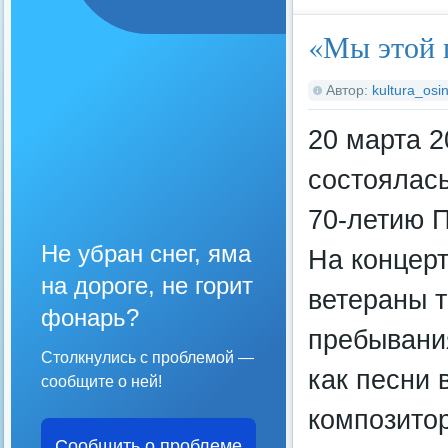
«Мы этой 
Автор:
kultura_osin
20 марта 
состоялас
70-летию 
Не убран снег, яма
На концер
на дороге, не горит
ветераны т
фонарь?
пребывани
Столкнулись с проблемой —
как песни 
сообщите о ней!
композито
Сообщить о проблеме