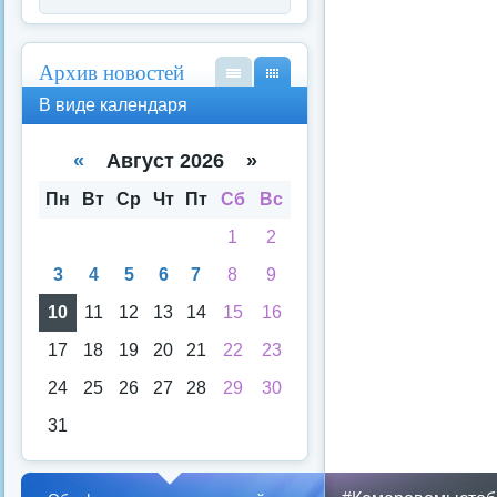
Архив новостей
В
В
В виде календаря
вид
вид
е
е
спи
кал
«
Август 2026 »
ска
енд
аря
Пн
Вт
Ср
Чт
Пт
Сб
Вс
1
2
3
4
5
6
7
8
9
10
11
12
13
14
15
16
17
18
19
20
21
22
23
24
25
26
27
28
29
30
31