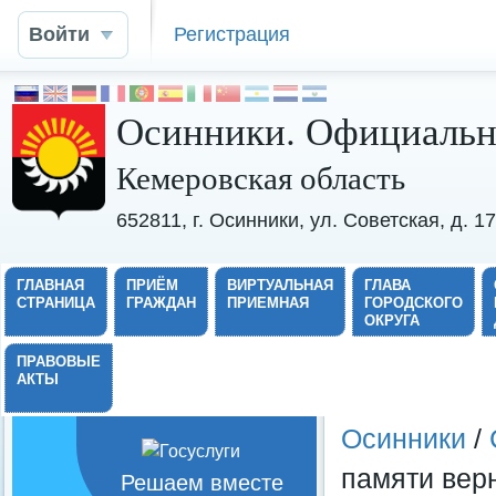
Войти
Регистрация
Осинники. Официальн
Кемеровская область
652811, г. Осинники, ул. Советская, д. 
ГЛАВНАЯ
ПРИЁМ
ВИРТУАЛЬНАЯ
ГЛАВА
СТРАНИЦА
ГРАЖДАН
ПРИЕМНАЯ
ГОРОДСКОГО
ОКРУГА
ПРАВОВЫЕ
АКТЫ
Осинники
/
памяти вер
Решаем вместе