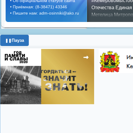
#Кемеровомыстоб
•
Об официальном статусе сайта
•
Приёмная: (8-38471) 43346
Отечества
Единая
•
Пишите нам: adm-osinniki@ako.ru
Метелица
Митропо
Днем ЖКХ
Полож
Противопожарная 
день города
ипоте
Пауза
❚❚
поздравления с 8 
цифровое телеви
Показать все теги